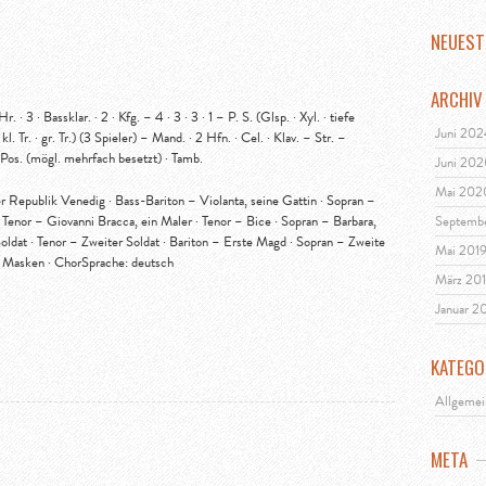
NEUEST
ARCHIV
. · 3 · Bassklar. · 2 · Kfg. – 4 · 3 · 3 · 1 – P. S. (Glsp. · Xyl. · tiefe
Juni 20
 kl. Tr. · gr. Tr.) (3 Spieler) – Mand. · 2 Hfn. · Cel. · Klav. – Str. –
Pos. (mögl. mehrfach besetzt) · Tamb.
Juni 20
Mai 202
Republik Venedig · Bass-Bariton – Violanta, seine Gattin · Sopran –
 Tenor – Giovanni Bracca, ein Maler · Tenor – Bice · Sopran – Barbara,
Septemb
ldat · Tenor – Zweiter Soldat · Bariton – Erste Magd · Sopran – Zweite
Mai 201
, Masken · ChorSprache: deutsch
März 20
Januar 2
KATEGO
Allgemei
META