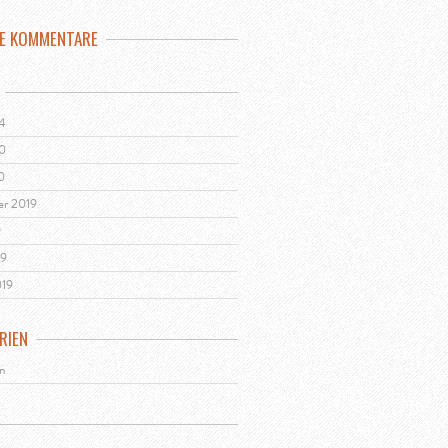
E KOMMENTARE
24
20
0
er 2019
9
19
019
RIEN
n