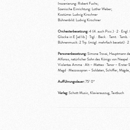
Inszenierung: Robert Fuchs;
Szenische Einrichtung: Lothar Weber;
Kostüme: Ludwig Kirschner
Bühnenbild: Ludwig Kirschner
Orchesterbesetzung:
4 (4. auch Picc.) · 2 · Engl. Hr
Glocke in E [ad lib.] · Trgl. · Beck. · Tamt. · Tamb. ·
Bühnenmusik: 2 Trp. (mögl. mehrfach besetzt) · 2 
Personenbesetzung:
Simone Trovai, Hauptmann der 
Alfonso, natürlicher Sohn des Königs von Neapel ·
Violantas Amme · Alt – Matteo · Tenor – Erster So
Magd · Mezzosopran – Soldaten, Schiffer, Mägde
Aufführungsdauer:
75’ 0’’
Verlag:
Schott Music, Klavierauszug, Textbuch