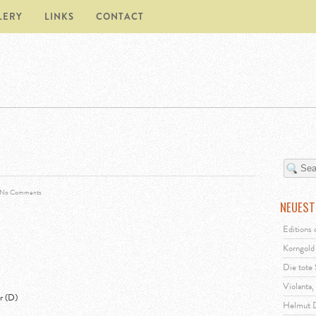
LERY
LINKS
CONTACT
No Comments
NEUEST
Editions 
Korngold 
Die tote
Violanta
r (D)
Helmut D