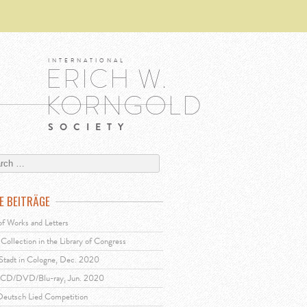
INTERNATIONAL
ERICH W.
KORNGOLD
SOCIETY
E BEITRÄGE
of Works and Letters
Collection in the Library of Congress
 Stadt in Cologne, Dec. 2020
, CD/DVD/Blu-ray, Jun. 2020
eutsch Lied Competition