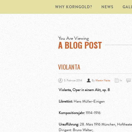
WHY KORNGOLD?
NEWS
GAL
You Are Viewing
A BLOG POST
VIOLANTA
5. Februar 2014
By
Martin Neitz
In
Violanta, Oper in einem Akt, op. 8
Librettist:
Hans Müller-Einigen
Kompositionsjahr:
1914-1916
Uraufführung:
28. März 1916 München, Hoftheate
Dirigent: Bruno Walter;