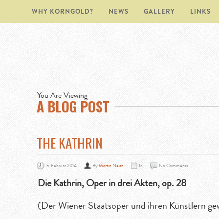
WHY KORNGOLD?
NEWS
GALLERY
LINKS
You Are Viewing
A BLOG POST
THE KATHRIN
5. Februar 2014
By
Martin Neitz
In
No Comments
Die Kathrin, Oper in drei Akten, op. 28
(Der Wiener Staatsoper und ihren Künstlern g