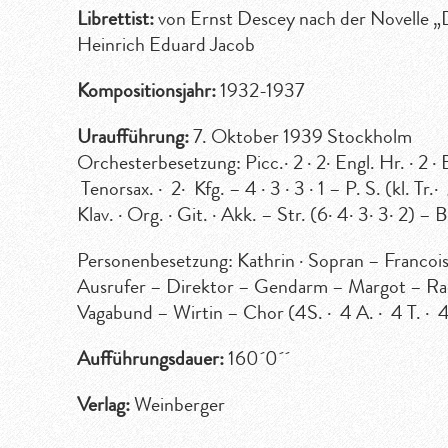
Librettist:
von Ernst Descey nach der Novelle 
Heinrich Eduard Jacob
Kompositionsjahr:
1932-1937
Uraufführung:
7. Oktober 1939 Stockholm
Orchesterbesetzung: Picc.· 2 · 2· Engl. Hr. · 2 · Ba
Tenorsax. · 2· Kfg. – 4 · 3 · 3 · 1 – P. S. (kl. Tr.· 
Klav. · Org. · Git. · Akk. – Str. (6· 4· 3· 3· 2)
Personenbesetzung: Kathrin · Sopran – Francois
Ausrufer – Direktor – Gendarm – Margot – Ra
Vagabund – Wirtin – Chor (4S. · 4 A. · 4 T. · 4
Aufführungsdauer:
160´0´´
Verlag:
Weinberger