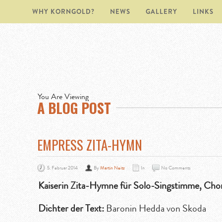
WHY KORNGOLD?
NEWS
GALLERY
LINKS
You Are Viewing
A BLOG POST
EMPRESS ZITA-HYMN
5. Februar 2014
By
Martin Neitz
In
No Comments
Kaiserin Zita-Hymne für Solo-Singstimme, Chor
Dichter der Text:
Baronin Hedda von Skoda